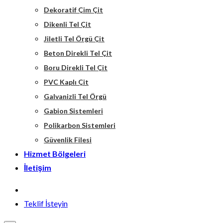
Dekoratif Çim Çit
Dikenli Tel Çit
Jiletli Tel Örgü Çit
Beton Direkli Tel Çit
Boru Direkli Tel Çit
PVC Kaplı Çit
Galvanizli Tel Örgü
Gabion Sistemleri
Polikarbon Sistemleri
Güvenlik Filesi
Hizmet Bölgeleri
İletişim
Teklif İsteyin