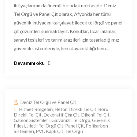
ihtiyaçlarının da önemli bir odak noktasıdır. Deniz
Tel Örgü ve Panel Çit olarak, Afyon’da her türlü
güvenlik ihtiyacını karşılayabilecek tel örgü ve panel
çit çözümleri sunmaktayız. Konutlar, ticari alanlar,
sanayi tesisleri ve tarım arazileri için tasarladığımız
güvenlik sistemleriyle, hem dayanıklılığı hem...
Devamını oku
Deniz Tel Örgü ve Panel Çit
Hizmet Bölgeleri
,
Beton Direkli Tel Çit
,
Boru
Direkli Tel Çit
,
Dekoratif Çim Çit
,
Dikenli Tel Çit
,
Gabion Sistemleri
,
Galvanizli Tel Örgü
,
Güvenlik
Filesi
,
Jiletli Tel Örgü Çit
,
Panel Çit
,
Polikarbon
Sistemleri
,
PVC Kaplı Çit
,
Tel Örgü